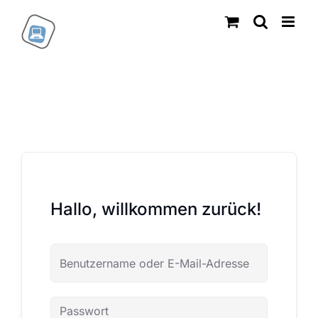
Zum
Inhalt
springen
Hallo, willkommen zurück!