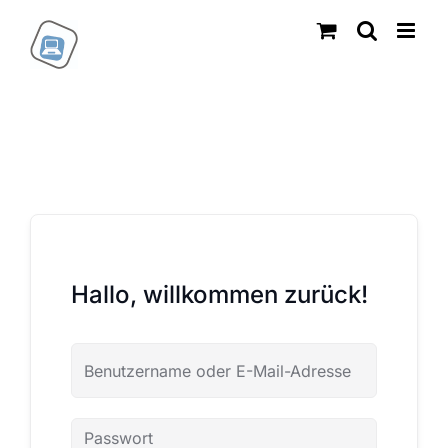
Zum
Inhalt
springen
Hallo, willkommen zurück!