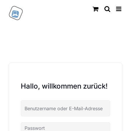
Zum
Inhalt
springen
Hallo, willkommen zurück!