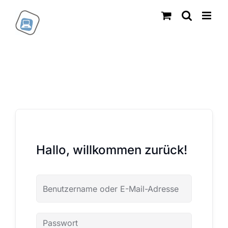
Zum
Inhalt
springen
Hallo, willkommen zurück!