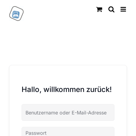
Zum
Inhalt
springen
Hallo, willkommen zurück!