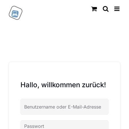
Zum
Inhalt
springen
Hallo, willkommen zurück!