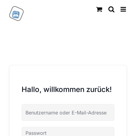
Zum
Inhalt
springen
Hallo, willkommen zurück!