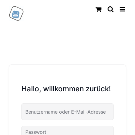
Zum
Inhalt
springen
Hallo, willkommen zurück!