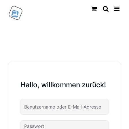
Zum
Inhalt
springen
Hallo, willkommen zurück!