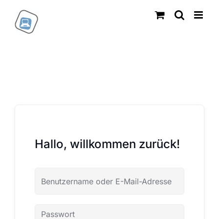
Zum
Inhalt
springen
Hallo, willkommen zurück!