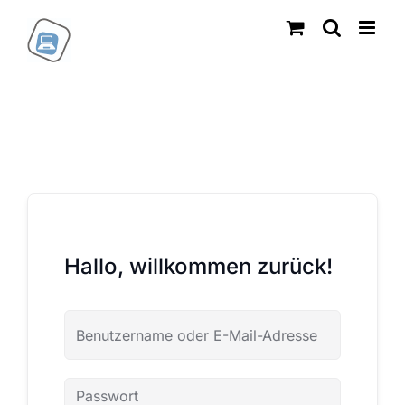
Zum
Inhalt
springen
Hallo, willkommen zurück!