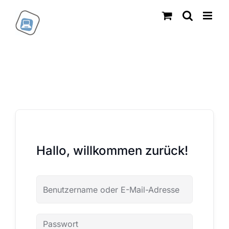
Zum
Inhalt
springen
Hallo, willkommen zurück!