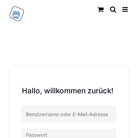
Zum
Inhalt
springen
Hallo, willkommen zurück!