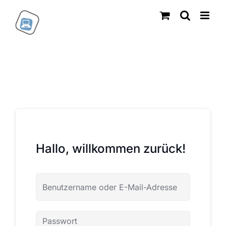
Zum
Inhalt
springen
Hallo, willkommen zurück!