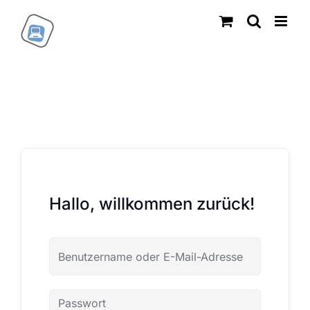
Zum
Inhalt
springen
Hallo, willkommen zurück!