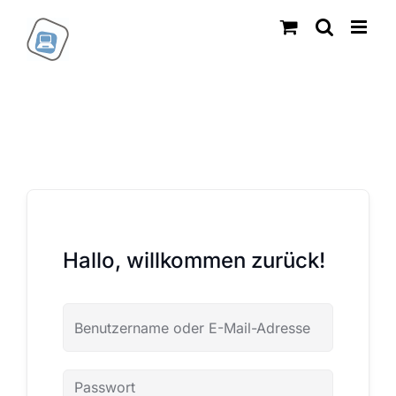
Zum
Inhalt
springen
Hallo, willkommen zurück!