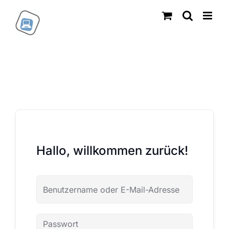
Zum
Inhalt
springen
Hallo, willkommen zurück!