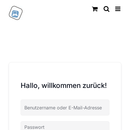
Zum
Inhalt
springen
Hallo, willkommen zurück!