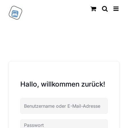
Zum
Inhalt
springen
Hallo, willkommen zurück!