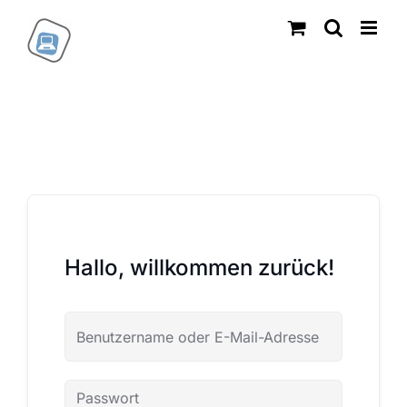
Zum
Inhalt
springen
Hallo, willkommen zurück!