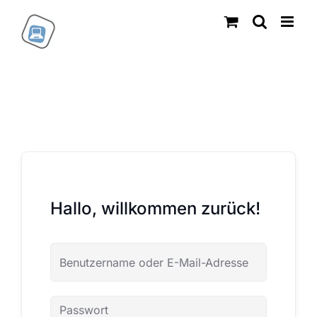
Zum
Inhalt
springen
Hallo, willkommen zurück!