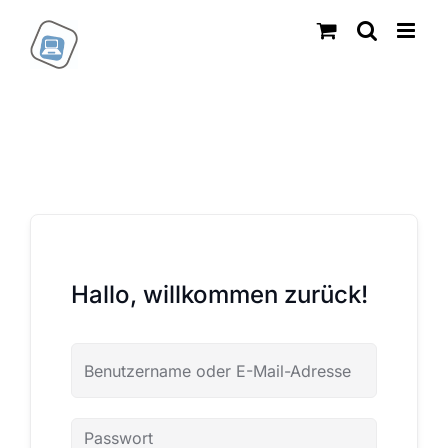
Zum
Inhalt
springen
Hallo, willkommen zurück!