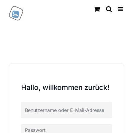
Zum
Inhalt
springen
Hallo, willkommen zurück!