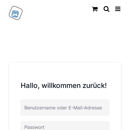
Zum
Inhalt
springen
Hallo, willkommen zurück!