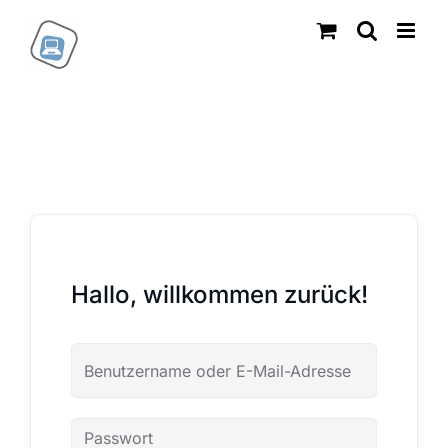
Zum
Inhalt
springen
Hallo, willkommen zurück!