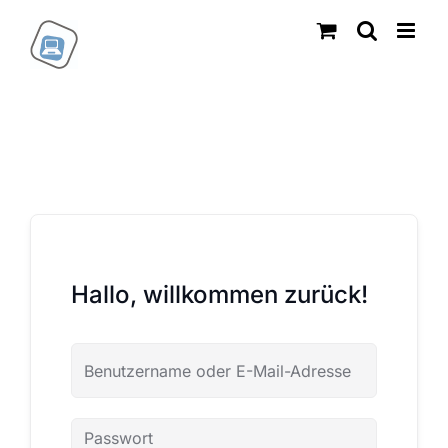
Zum
Inhalt
springen
Hallo, willkommen zurück!