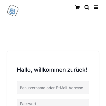
Zum
Inhalt
springen
Hallo, willkommen zurück!