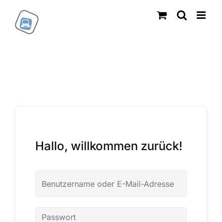
Zum
Inhalt
springen
Hallo, willkommen zurück!