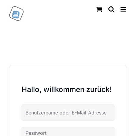
Zum
Inhalt
springen
Hallo, willkommen zurück!