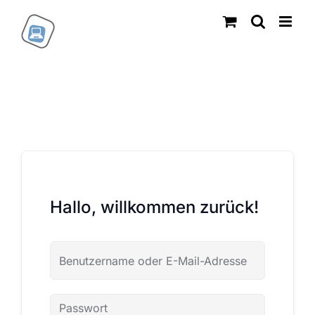
Zum
Inhalt
springen
Hallo, willkommen zurück!