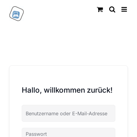
Zum
Inhalt
springen
Hallo, willkommen zurück!