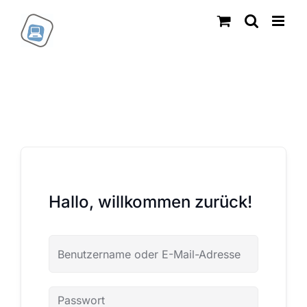
Zum
Inhalt
springen
Hallo, willkommen zurück!