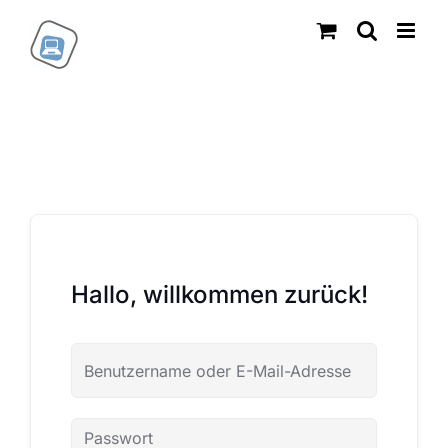
Zum
Inhalt
springen
Hallo, willkommen zurück!