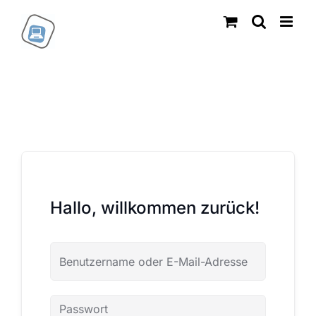
Zum
Inhalt
springen
Hallo, willkommen zurück!