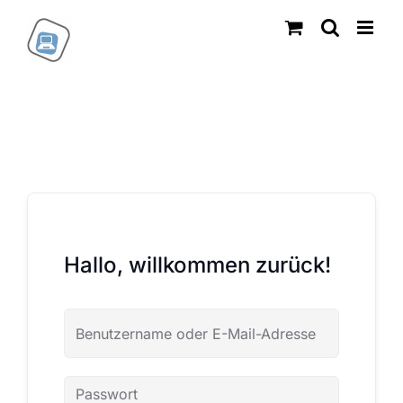
Zum
Inhalt
springen
Hallo, willkommen zurück!