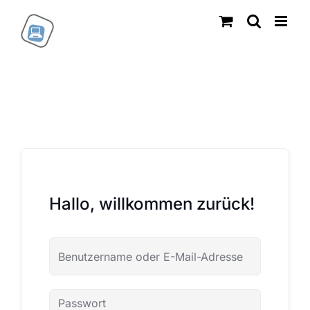
Zum
Inhalt
springen
Hallo, willkommen zurück!