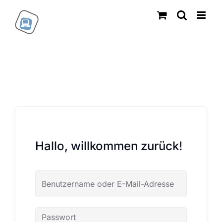
Zum
Inhalt
springen
Hallo, willkommen zurück!