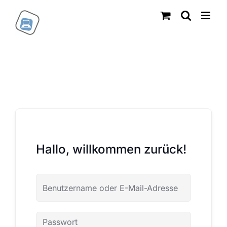
Zum
Inhalt
springen
Hallo, willkommen zurück!