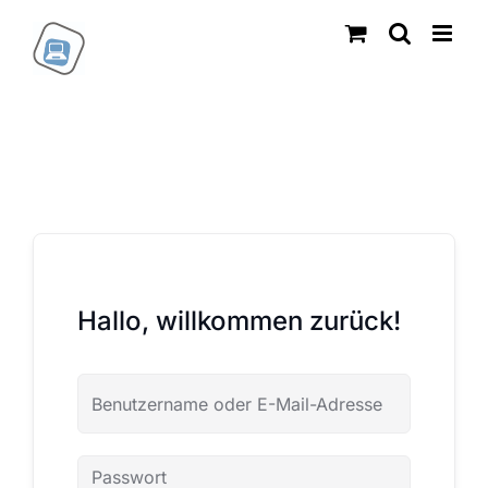
Zum
Inhalt
springen
Hallo, willkommen zurück!