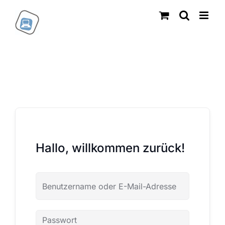
Zum
Inhalt
springen
Hallo, willkommen zurück!