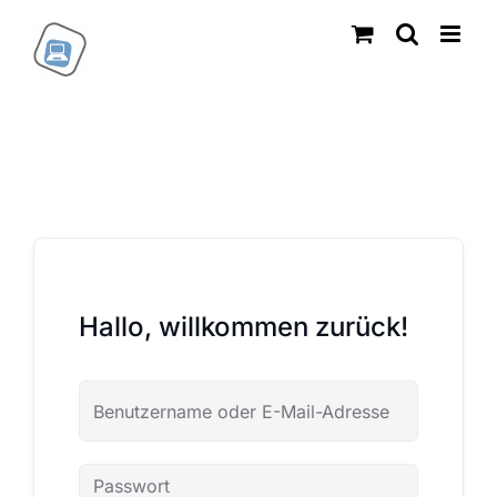
Zum
Inhalt
springen
Hallo, willkommen zurück!