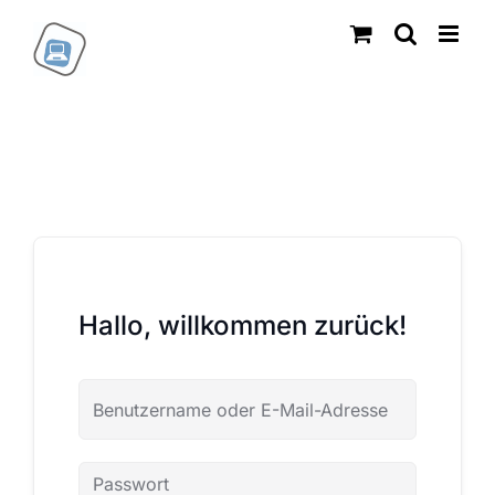
Zum
Inhalt
springen
Hallo, willkommen zurück!