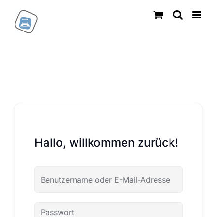
Zum
Inhalt
springen
Hallo, willkommen zurück!