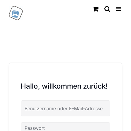
Zum
Inhalt
springen
Hallo, willkommen zurück!