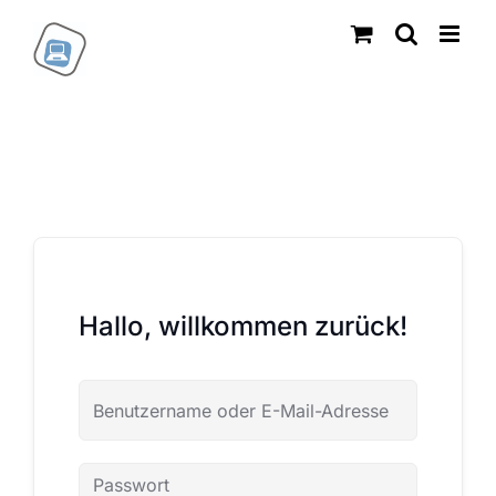
Zum
Inhalt
springen
Hallo, willkommen zurück!