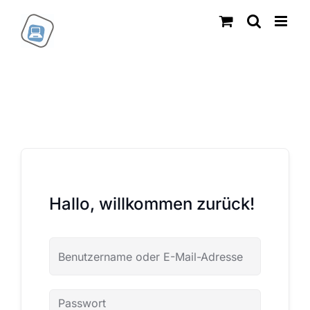
Zum
Inhalt
springen
Hallo, willkommen zurück!