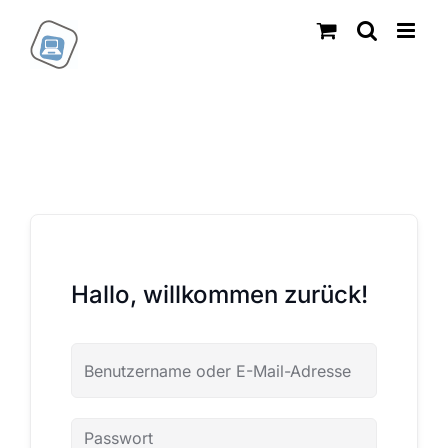
Zum
Inhalt
springen
Hallo, willkommen zurück!