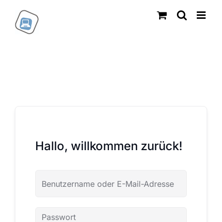
Zum
Inhalt
springen
Hallo, willkommen zurück!