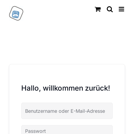
Zum
Inhalt
springen
Hallo, willkommen zurück!