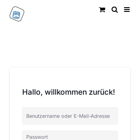
Zum
Inhalt
springen
Hallo, willkommen zurück!